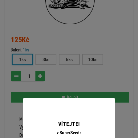
125Kč
Balení:
1ks
1ks
3ks
5ks
10ks
Koupit
Model:
547
VÍTEJTE!
Výrobce:
Cz Seeds
v SuperSeeds
Dostupnost:
Skladem