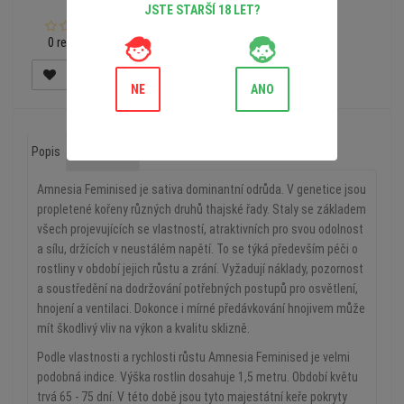
JSTE STARŠÍ 18 LET?
0 recenzí
NE
ANO
Popis
Recenze (0)
Amnesia Feminised je sativa dominantní odrůda. V genetice jsou
propletené kořeny různých druhů thajské řady. Staly se základem
všech projevujících se vlastností, atraktivních pro svou odolnost
a sílu, držících v neustálém napětí. To se týká především péči o
rostliny v období jejich růstu a zrání. Vyžadují náklady, pozornost
a soustředění na dodržování potřebných postupů pro osvětlení,
hnojení a ventilaci. Dokonce i mírné předávkování hnojivem může
mít škodlivý vliv na výkon a kvalitu sklizně.
Podle vlastnosti a rychlosti růstu Amnesia Feminised je velmi
podobná indice. Výška rostlin dosahuje 1,5 metru. Období květu
trvá 65 - 75 dní. V této době jsou tyto majestátní keře pokryty