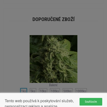
DOPORUČENÉ ZBOŽÍ
Balení:
1ks
5ks
10ks
100ks
500ks
1000ks
Tento web používá k poskytování služeb,
Souhlasím
personalizaci reklam a analýze