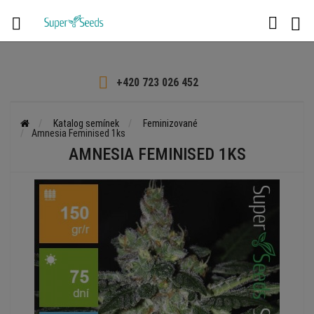

+420 723 026 452
Katalog semínek
Feminizované
Amnesia Feminised 1ks
AMNESIA FEMINISED 1KS