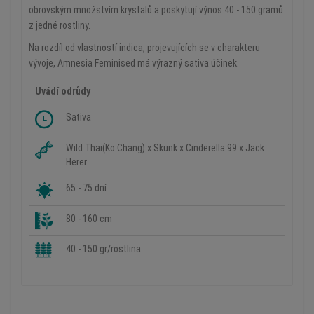
obrovským množstvím krystalů a poskytují výnos 40 - 150 gramů
z jedné rostliny.
Na rozdíl od vlastností indica, projevujících se v charakteru
vývoje, Amnesia Feminised má výrazný sativa účinek.
Uvádí odrůdy
Sativa
Wild Thai(Ko Chang) x Skunk x Cinderella 99 x Jack
Herer
65 - 75 dní
80 - 160 cm
40 - 150 gr/rostlina