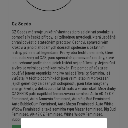
Cz Seeds
CZ Seeds má svoje unikátní vlastnosti pro selektivní produkci s
pomocí síly české přírody, její záhadnou mytologií, která úspěšně
chrání pověst o statečném praotcovi Čechovi, spravedlivém
Krokovi a jeho blahodárných dcerách společně s ostatními
hrdiny, jež se stali legendami. Pro výrobu těchto semínek, které
jsou nabízeny od CZS, jsou speciálně zpracované rostliny, které
jsou vybrané podle shodujících kritérií nejlepší kvality. Jejich růst
a vývoj je velmi pozorně kontrolován. Pro pomoc při růstu se
používá jenom organické hnojivo nejlepší kvality. Semínka, jež
vyrůstají v těchto podmínkách jsou velmi stabilní v prokázání
jejich geneticky založených schopností, jsou také nasyceny
energií života, a dokážou ustát klimatu a vlivům okolí. Mezi druhy
CZ SEEDS patří například feminizovaná semínka Auto AK-47 CZ
Feminised, Auto Amnesia Feminised, Auto Big Bud Feminised,
Auto BubbleGum Feminised, Auto Mazar Feminised, Auto White
Widow Feminised, a také semínka typu Mazar feminised, Big Bud
Feminised, AK-47 CZ Feminised, White Widow Feminised,
Bubblegum + Feminised, Amnesia Feminised.