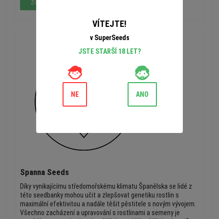
Zobrazit celý rozsah Cz Seeds
VÍTEJTE!
v SuperSeeds
JSTE STARŠÍ 18 LET?
NE
ANO
Spanna Seeds
Díky vynikajícímu středomořskému klimatu Španělska se lidé z
této seedbanky mohou učit a zlepšovat genetiku rostlin s
maximální efektivitou a nadále těšit pěstitele s novým vývojem.
Všechno zacházení a upravování s rostlinami a semeny je