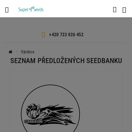

+420 723 026 452
Výrobce
SEZNAM PŘEDLOŽENÝCH SEEDBANKU