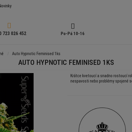
Novinky


0 723 026 452
Po-Pá 10-16
né
Auto Hypnotic Feminised 1ks
AUTO HYPNOTIC FEMINISED 1KS
Krátce kvetoucí a snadno rostoucí robu
nespavosti nebo problémy spojené s