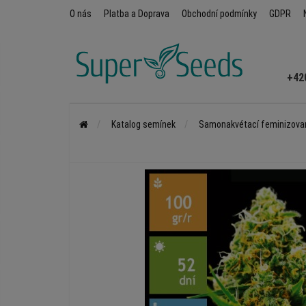
O nás
Platba a Doprava
Obchodní podmínky
GDPR
+42
Katalog semínek
Samonakvétací feminizova