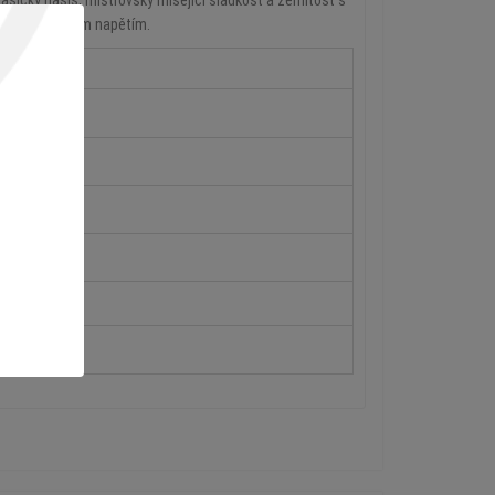
asický hašiš, mistrovsky mísející sladkost a zemitost s
jené se svalovým napětím.