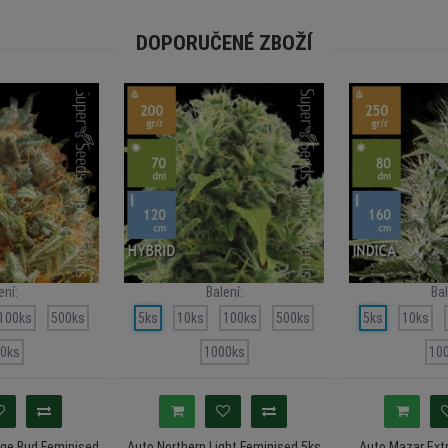
DOPORUČENÉ ZBOŽÍ
ení:
Balení:
Bal
100ks
500ks
5ks
10ks
100ks
500ks
5ks
10ks
0ks
1000ks
10
nge Bud Feminised
Auto Northern Light Feminised 5ks
Auto Mazar Ext