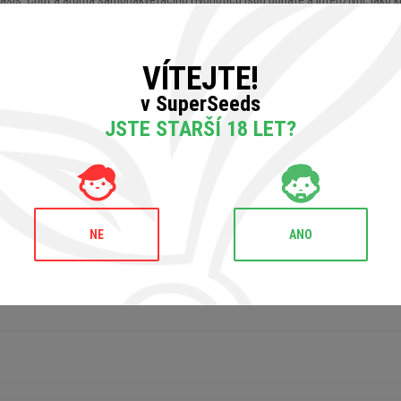
hašiš. Chuť a aroma samonakvétacího Hypnoticu jsou bohaté a intenzivní, jako kl
dně relaxační; perfektní pro léčbu nechuti k jídlu, nespavosti nebo problémy spo
VÍTEJTE!
v SuperSeeds
JSTE STARŠÍ 18 LET?
NE
ANO