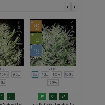
<
>
ení:
Balení:
Ba
100ks
500ks
5ks
10ks
100ks
500ks
5ks
10ks
00ks
1000ks
10
ra Feminised 5ks
Auto Devil`s Kiss Feminised 5ks
Auto Blueberry B