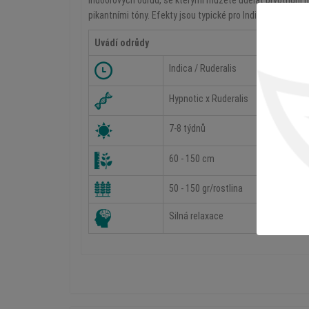
indoorových odrůd, se kterými můžete udělat prvotřídní 
pikantními tóny. Efekty jsou typické pro Indicu, tedy ho
Uvádí odrůdy
Indica / Ruderalis
Hypnotic x Ruderalis
7-8 týdnů
60 - 150 cm
50 - 150 gr/rostlina
Silná relaxace