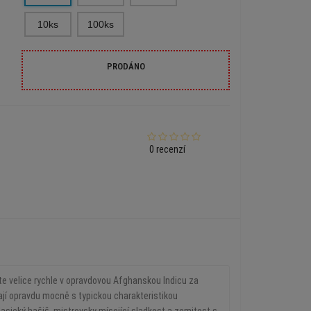
10ks
100ks
PRODÁNO
0 recenzí
te velice rychle v opravdovou Afghanskou Indicu za
ají opravdu mocně s typickou charakteristikou