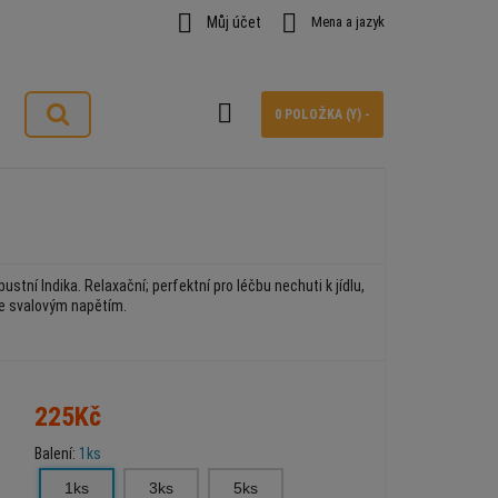


Můj účet
Mena a jazyk

0 POLOŽKA (Y) -
stní Indika. Relaxační; perfektní pro léčbu nechuti k jídlu,
e svalovým napětím.
225Kč
Balení:
1ks
1ks
3ks
5ks