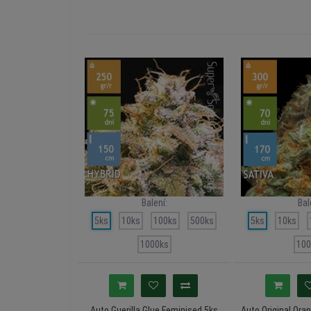
Balení:
Bal
5ks
10ks
100ks
500ks
5ks
10ks
1000ks
100
Auto Guerilla Glue Feminised 5ks
Auto Original Ora