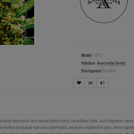
Model:
1213
Výrobce:
Anaconda Seeds
Dostupnost:
Prodáno
úžasné vlastnosti této neuvěřitelné Indicy za krátkou dobu. Auto Hypnotic vyros
á rostlina produkuje spoustu objemných, pryskyřicí obalených palic, které vypad