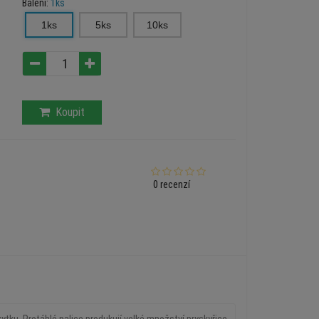
Balení:
1ks
1ks
5ks
10ks
Koupit
0 recenzí