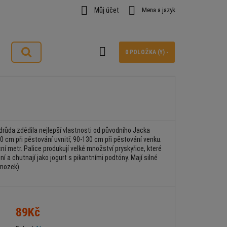


Můj účet
Mena a jazyk

0 POLOŽKA (Y) -
ůda zdědila nejlepší vlastnosti od původního Jacka
0 cm při pěstování uvnitř, 90-130 cm při pěstování venku.
í metr. Palice produkují velké množství pryskyřice, které
í a chutnají jako jogurt s pikantními podtóny. Mají silné
 mozek).
89Kč