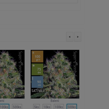
<
>
ení:
Balení:
Ba
100ks
500ks
5ks
10ks
100ks
500ks
5ks
10ks