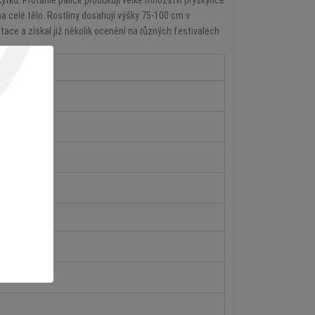
tku. Protáhlé palice produkují velké množství pryskyřice
 na celé tělo. Rostliny dosahují výšky 75-100 cm v
ce a získal již několik ocenění na různých festivalech