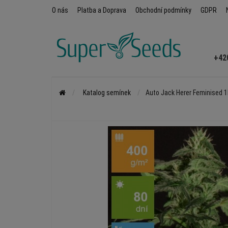
O nás
Platba a Doprava
Obchodní podmínky
GDPR
+42
Katalog semínek
Auto Jack Herer Feminised 1