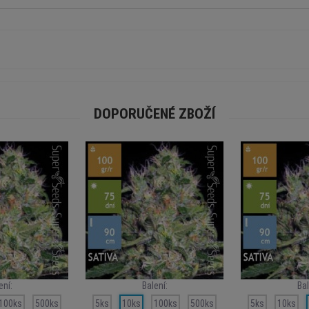
DOPORUČENÉ ZBOŽÍ
ení:
Balení:
Bal
100ks
500ks
5ks
10ks
100ks
500ks
5ks
10ks