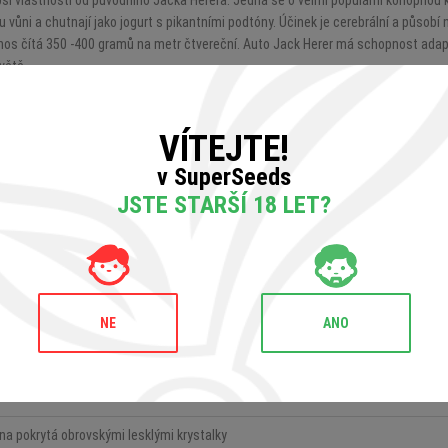
í vlastnosti od původního Jacka Herera. Jedná se o velmi populární konopnou ky
u vůni a chutnají jako jogurt s pikantními podtóny. Účinek je cerebrální a působí
s čítá 350 -400 gramů na metr čtvereční. Auto Jack Herer má schopnost adapta
větě.
VÍTEJTE!
v SuperSeeds
JSTE STARŠÍ 18 LET?
NE
ANO
nající ovocný jogurt
na psychiku
na pokrytá obrovskými lesklými krystalky