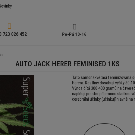
Novinky


0 723 026 452
Po-Pá 10-16
ks
AUTO JACK HERER FEMINISED 1KS
Tato samonakvétací feminizovaná odr
Herera. Rostliny dosahují výšky 80-10
Výnos čítá 300-400 gramů na čtverečn
naplňují prostor příjemnou sladkou vůn
cerebrální účinky (učínkují hlavně na