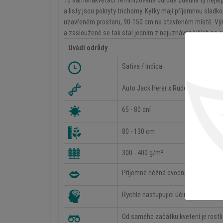
To samonakvétací feminizovaná odrůda zdědila ty nejlepš
a listy jsou pokryty trichomy. Kytky mají příjemnou sladko
uzavřeném prostoru, 90-150 cm na otevřeném místě. Výno
a zaslouženě se tak stal jedním z nejuznávanějších na s
Uvádí odrůdy
Sativa / Indica
Auto Jack Herer x Ruderalis
65 - 80 dní
80 - 130 cm
300 - 400 g/m²
Příjemně něžná ovocná chuť připomí
Rychle nastupující účinky působící 
Od samého začátku kvetení je rostli