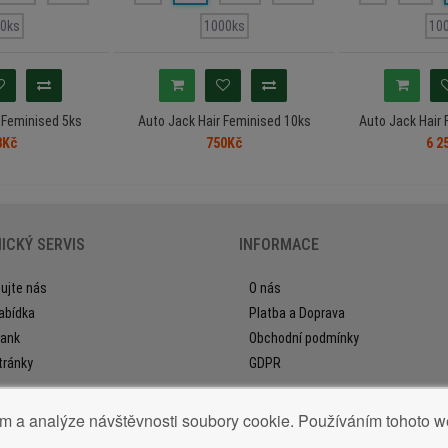
0ks
1000ks
10
 Feminised 5ks
Auto Jack Hair Feminised 10ks
Auto Jack Hair
8Kč
750Kč
6 2
ICKÝ SERVIS
INFORMACE
ujte nás
O nás
abídka
Platba a Doprava
ank
Obchodní podmínky
tránky
GDPR
am a analýze návštěvnosti soubory cookie. Používáním tohoto w