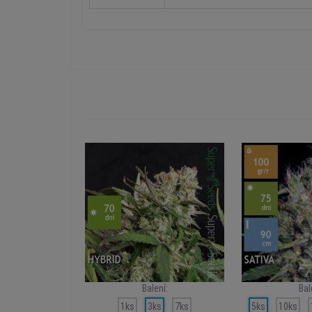
Balení:
Bal
1ks
3ks
7ks
5ks
10ks