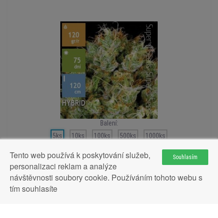
Balení:
5ks
10ks
100ks
500ks
1000ks
Tento web používá k poskytování služeb,
Souhlasím
personalizaci reklam a analýze
návštěvnosti soubory cookie. Používáním tohoto webu s
Auto Sour Diesel Feminised 5ks
tím souhlasíte
438Kč