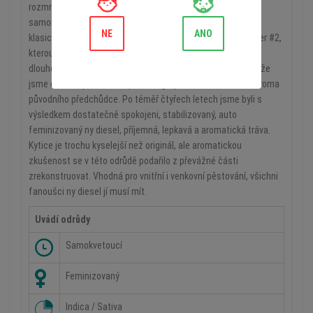
rozmnožit klasickou odrůdu ny diesel v její feminizované
samonakvétací verzi. Výsledkem je stabilní kříženec mezi
NE
ANO
klasickými odrůdami New York City Diesel a skvělou Lowryder #2,
kterou jsme v našem šlechtitelském programu používali po
dlouhou dobu. Ukázalo se, že se jedná o obtížný úkol, protože
jsme chtěli reprodukovat původní grapefruito-ananasové aroma
původního předchůdce. Po téměř čtyřech letech jsme byli s
výsledkem dostatečně spokojeni, stabilizovaný, auto
feminizovaný ny diesel, příjemná, lepkavá a aromatická tráva.
Kytice je trochu kyselejší než originál, ale aromatickou
zkušenost se v této odrůdě podařilo z převážné části
zrekonstruovat. Vhodná pro vnitřní i venkovní pěstování, všichni
fanoušci ny diesel jí musí mít.
Uvádí odrůdy
Samokvetoucí
Feminizovaný
Indica / Sativa