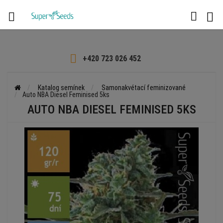

+420 723 026 452
Katalog semínek
Samonakvétací feminizované
Auto NBA Diesel Feminised 5ks
AUTO NBA DIESEL FEMINISED 5KS