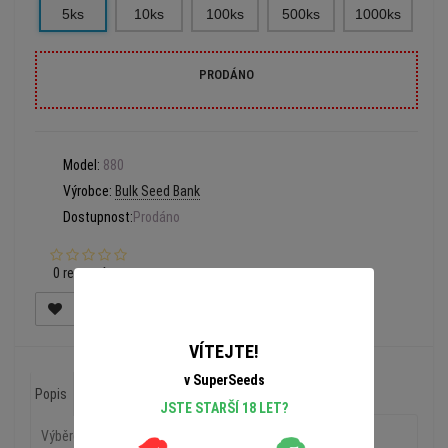
5ks
10ks
100ks
500ks
1000ks
PRODÁNO
Model:
880
Výrobce:
Bulk Seed Bank
Dostupnost:
Prodáno
0 recenzí
VÍTEJTE!
v SuperSeeds
Popis
Recenze (0)
JSTE STARŠÍ 18 LET?
Výběrem a křížením po několik generací jsme se snažili