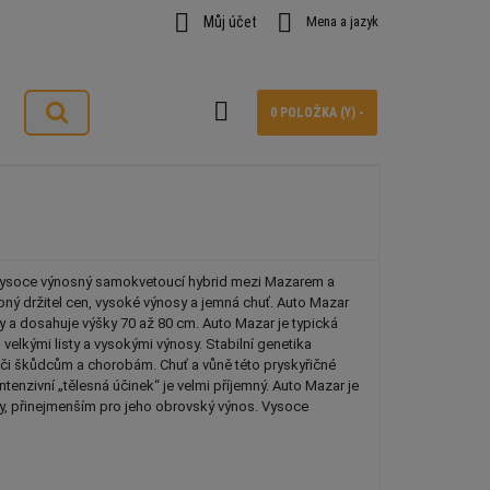


Můj účet
Mena a jazyk

0 POLOŽKA (Y) -
ysoce výnosný samokvetoucí hybrid mezi Mazarem a 
obný držitel cen, vysoké výnosy a jemná chuť. Auto Mazar 
 a dosahuje výšky 70 až 80 cm. Auto Mazar je typická 
s velkými listy a vysokými výnosy. Stabilní genetika 
ůči škůdcům a chorobám. Chuť a vůně této pryskyřičné 
tenzivní „tělesná účinek“ je velmi příjemný. Auto Mazar je 
ky, přinejmenším pro jeho obrovský výnos. Vysoce 