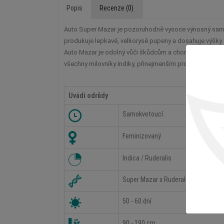
Popis
Recenze (0)
Auto Super Mazar je pozoruhodně vysoce výnosný samokv
produkuje lepkavé, velkorysé pupeny a dosahuje výšky 70 
Auto Mazar je odolný vůči škůdcům a chorobám. Chuť a vů
Uvádí odrůdy
Samokvetoucí
Feminizovaný
Indica / Ruderalis
Super Mazar x Ruderalis Indica
50 - 60 dní
90 - 190 cm