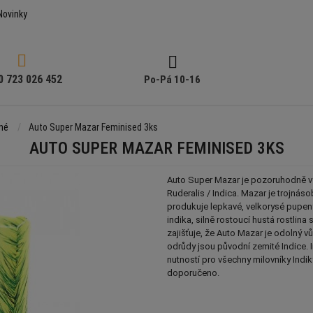
Novinky


0 723 026 452
Po-Pá 10-16
né
Auto Super Mazar Feminised 3ks
AUTO SUPER MAZAR FEMINISED 3KS
Auto Super Mazar je pozoruhodně v
Ruderalis / Indica. Mazar je trojnás
produkuje lepkavé, velkorysé pupeny
indika, silně rostoucí hustá rostlina 
zajišťuje, že Auto Mazar je odolný v
odrůdy jsou původní zemité Indice. In
nutností pro všechny milovníky Indi