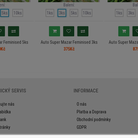
ení:
Balení:
Bal
5ks
10ks
1ks
3ks
5ks
10ks
1ks
3ks
r Feminised 5ks
Auto Super Mazar Feminised 3ks
Auto Super Maza
0Kč
375Kč
87
ICKÝ SERVIS
INFORMACE
ujte nás
O nás
abídka
Platba a Doprava
ank
Obchodní podmínky
tránky
GDPR