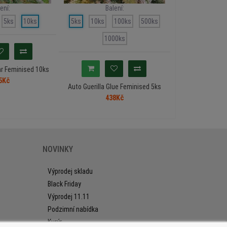
ení:
Balení:
Ba
5ks
10ks
5ks
10ks
100ks
500ks
5ks
10ks
1000ks
10
r Feminised 10ks
5Kč
Auto Guerilla Glue Feminised 5ks
Auto Original Or
5
438Kč
43
NOVINKY
Výprodej skladu
Black Friday
Výprodej 11.11
Podzimní nabídka
Kurýr