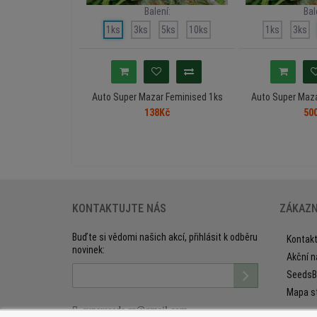
Balení:
Bal
1ks
3ks
5ks
10ks
1ks
3ks
Auto Super Mazar Feminised 1ks
Auto Super Maza
138Kč
50
KONTAKTUJTE NÁS
ZÁKAZN
Buďte si vědomi našich akcí, přihlásit k odběru
Kontakt
novinek:
Akční n
SeedsB
Mapa s
superseeds.cz@gmail.com