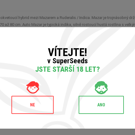
etoucí hybrid mezi Mazarem a Ruderalis / Indica. Mazar je trojnásobný držit
až 80 cm. Auto Mazar je typická indika, silně rostoucí hustá rostlina s velkými 
ně této pryskyřičné odrůdy jsou původní zemité Indice. Intenzivní „tělesná úči
VÍTEJTE!
v SuperSeeds
JSTE STARŠÍ 18 LET?
NE
ANO