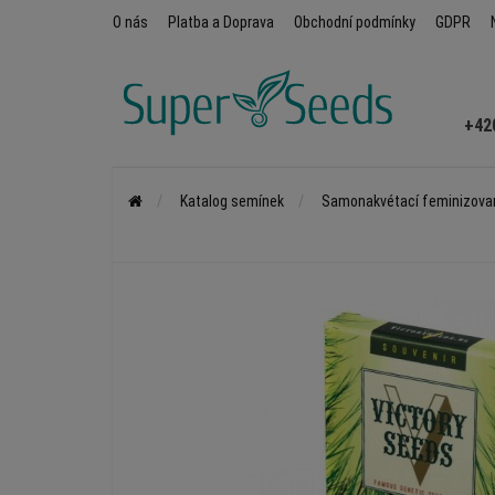
O nás
Platba a Doprava
Obchodní podmínky
GDPR
+42
Katalog semínek
Samonakvétací feminizova