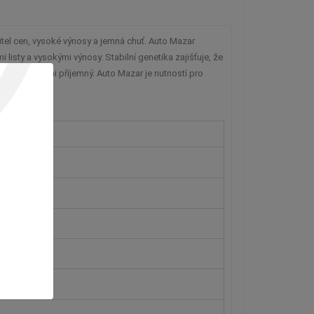
el cen, vysoké výnosy a jemná chuť. Auto Mazar 
listy a vysokými výnosy. Stabilní genetika zajišťuje, že 
nek“ je velmi příjemný. Auto Mazar je nutností pro 