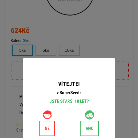
624Kč
Balení:
3ks
3ks
5ks
10ks
PRODÁNO
VÍTEJTE!
v SuperSeeds
Model:
3135
JSTE STARŠÍ 18 LET?
Výrobce:
Dutch Passion
Dostupnost:
Prodáno
NE
ANO
0 recenzí