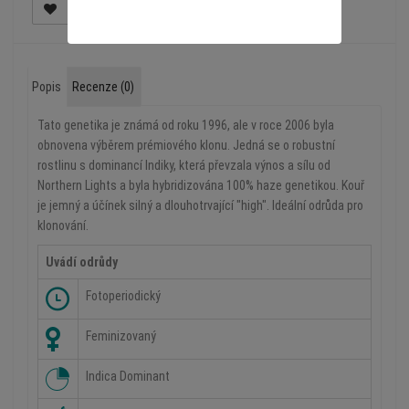
Popis
Recenze (0)
Tato genetika je známá od roku 1996, ale v roce 2006 byla
obnovena výběrem prémiového klonu. Jedná se o robustní
rostlinu s dominancí Indiky, která převzala výnos a sílu od
Northern Lights a byla hybridizována 100% haze genetikou. Kouř
je jemný a účínek silný a dlouhotrvající "high". Ideální odrůda pro
klonování.
Uvádí odrůdy
Fotoperiodický
Feminizovaný
Indica Dominant