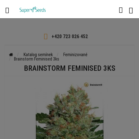

+420 723 026 452
Katalog semínek
Feminizované
Brainstorm Feminised 3ks
BRAINSTORM FEMINISED 3KS