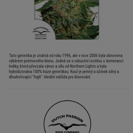
Tato genetika je známá od roku 1996, ale v roce 2006 byla obnovena
výběrem prémiového klonu. Jedná se o robustní rostlinu s dominancí
Indiky, která převzala výnos a sílu od Northern Lights a byla
hybridizována 100% haze genetikou. Kouř je jemný a účínek silný a
dlouhotrvající "high". Ideální odrůda pro klonování.