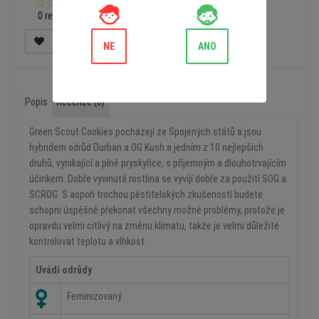
0 recenzí
NE
ANO
Popis
Recenze (0)
Green Scout Cookies pocházejí ze Spojených států a jsou
hybridem odrůd Durban a OG Kush a jedním z 10 nejlepších
druhů, vynikající a plné pryskyřice, s příjemným a dlouhotrvajícím
účinkem. Dobře vyvinutá rostlina se vyvíjí dobře za použití SOG a
SCROG. S aspoň trochou pěstitelských zkušeností budete
schopni úspěšně překonat všechny možné problémy, protože je
opravdu velmi citlivý na změnu klimatu, takže je velmi důležité
kontrolovat teplotu a vlhkost.
Uvádí odrůdy
Feminizovaný