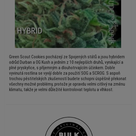
Green Scout Cookies pocházejí ze Spojených států a jsou hybridem
odrůd Durban a OG Kush a jedním z 10 nejlepších druhů, vynikající a
plné pryskyřice, s příjemným a dlouhotrvajícím účinkem. Dobře
vyvinutá rostlina se vyvíjí dobře za použití SOG a SCROG. S aspoň
trochou pěstitelských zkušeností budete schopni úspěšně překonat
všechny možné problémy, protože je opravdu velmi citlivý na změnu
klimatu, takže je velmi důležité kontrolovat teplotu a vlhkost.