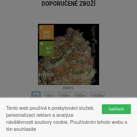
DOPORUČENÉ ZBOŽÍ
Balení:
5ks
10ks
100ks
500ks
1000ks
Tento web používá k poskytování služeb,
Souhlasím
personalizaci reklam a analýze
návštěvnosti soubory cookie. Používáním tohoto webu s
Green Candy Feminised 5ks
tím souhlasíte
438Kč