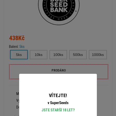
438Kč
Balení:
5ks
5ks
10ks
100ks
500ks
1000ks
PRODÁNO
Model:
909
VÍTEJTE!
Výrobce:
Bulk Seed Bank
v SuperSeeds
Dostupnost:
Prodáno
JSTE STARŠÍ 18 LET?