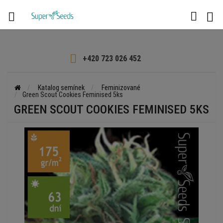

+420 723 026 452
Katalog semínek
Feminizované
Green Scout Cookies Feminised 5ks
GREEN SCOUT COOKIES FEMINISED 5KS