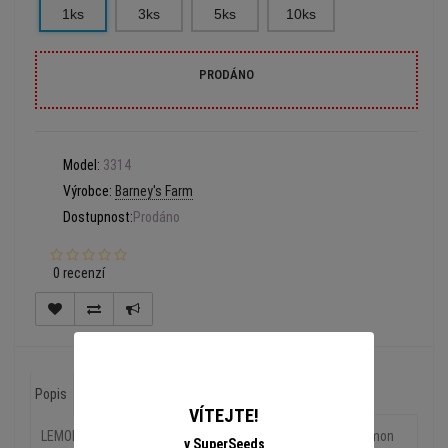
1ks
3ks
5ks
10ks
PRODÁNO
Model:
3314
Výrobce:
Barney's Farm
Dostupnost:
Prodáno
0 recenzí
Popis
Recenze (0)
VÍTEJTE!
LEMON TREE ™ je oceněnou kombinací americké klasiky Lemon
v SuperSeeds