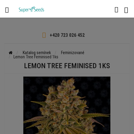

+420 723 026 452
Katalog semínek
Feminizované
Lemon Tree Feminised 1ks
LEMON TREE FEMINISED 1KS