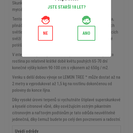
Skunk & Sour Diesel s příjemně vysokou úrovní limonenu a
JSTE STARŠÍ 18 LET?
myrcénu.
Tento snadno rostoucí, dokonale vyvážený hybrid 55% Indica,
přináší významné výnosy šťavnatých kompaktních mrazivých
světle zelených pupenů se silnou vrstvou trichomů uvolňujících
NE
ANO
svěží citronově citrusové aroma, což je opravdové smyslové
potěšení.
V interiérech využívajících techniky low stress dosahuje tato
rostlina po relativně krátké době květu pouhých 65-70 dní
konečné výšky kolem 90-100 cm s výkonem až 650g / m2.
Venku s delší dobou vývoje se LEMON TREE ™ může dostat až na
2 metry a vyprodukovat až 1,5 kg na rostlinu dokončenou od
poloviny do konce října.
Díky vysoké úrovni terpenů si vychutnáte štiplavé superskunkové
a kyselé citronové vůně, díky osvěžujícím ostrým pikantním
citronovým a naftovým podtónům je tato odrůda neuvěřitelně
jedinečná, díky čemuž budete po celý den povzneseni a radostní.
Uvádí odrůdy