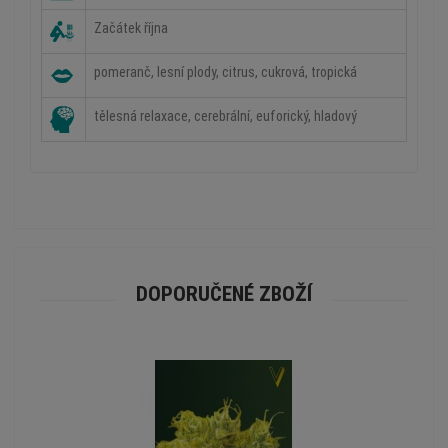
Začátek října
pomeranč, lesní plody, citrus, cukrová, tropická
tělesná relaxace, cerebrální, euforický, hladový
DOPORUČENÉ ZBOŽÍ