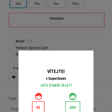
1ks
3ks
5ks
10ks
PRODÁNO
Model:
2775
Výrobce:
Barney's Farm
Dostupnost:
Prodáno
0 recenzí
VÍTEJTE!
v SuperSeeds
JSTE STARŠÍ 18 LET?
Popis
Recenze (0)
NE
ANO
Tangerine Dream™ je odrůda s převahou sativa. Vyznačuje se