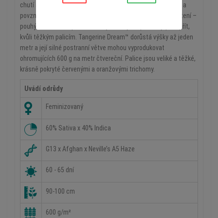
chutí a vůní kyselých mandarinek a okamžitým, uvolňujícím a
povznášejícím účinkem. Tato rostlina má krátkou dobu kvetení –
pouhých 65 dnů. V posledních týdnech je zapotřebí ji podepřít,
kvůli těžkým palicím. Tangerine Dream™ dorůstá výšky až jeden
metr a její silné postranní větve mohou vyprodukovat
ohromujících 600 g na metr čtvereční. Palice jsou veliké a těžké,
krásně pokryté červenými a oranžovými trichomy.
Uvádí odrůdy
Feminizovaný
60% Sativa x 40% Indica
G13 x Afghan x Neville’s A5 Haze
60 - 65 dní
90-100 cm
600 g/m²