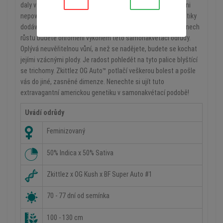
daly vzniknout něčemu, co jsme u samonakvétací odrůdy ani
nepovažovali za možné. Úžasná kombinace nádherné genetiky
dodává až nadpozemsky uklidňující efekt. Po pouhých 70 dnech
růstu budete ohromeni výkonem této samonakvétací odrůdy.
Oplývá neuvěřitelnou vůní, a než se nadějete, budete se kochat
jejími vzácnými plody. Je radost pohledět na tyto palice blyštící
se trichomy. Zkittlez OG Auto™ potlačí veškerou bolest a pošle
vás do jiné, zasněné dimenze. Nenechte si ujít tuto
extravagantní americkou genetiku v samonakvétací podobě!
Uvádí odrůdy
Feminizovaný
50% Indica x 50% Sativa
Zkittlez x OG Kush x BF Super Auto #1
70 - 77 dní od semínka
100 - 130 cm