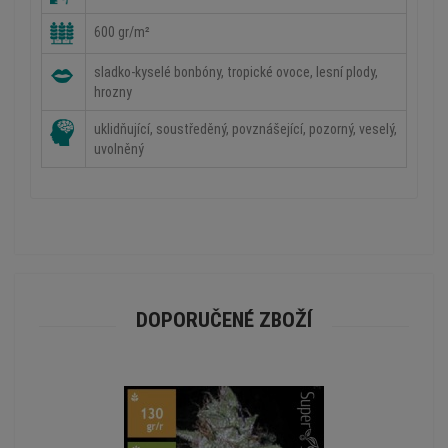
600 gr/m²
sladko-kyselé bonbóny, tropické ovoce, lesní plody,
hrozny
uklidňující, soustředěný, povznášející, pozorný, veselý,
uvolněný
DOPORUČENÉ ZBOŽÍ