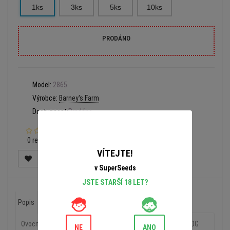
1ks
3ks
5ks
10ks
PRODÁNO
Model:
2865
Výrobce:
Barney's Farm
Dostupnost:
Prodáno
0 recenzí
VÍTEJTE!
v SuperSeeds
JSTE STARŠÍ 18 LET?
Popis
Recenze (0)
Ovocné příchutě kombinované s naším hojně oceňovaným OG
NE
ANO