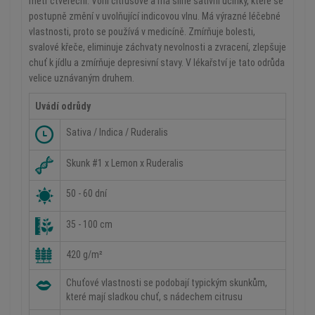
metr čtvereční. Voní citrusově a má silné sativní účinky, které se
postupně změní v uvolňující indicovou vlnu. Má výrazné léčebné
vlastnosti, proto se používá v medicíně. Zmírňuje bolesti,
svalové křeče, eliminuje záchvaty nevolnosti a zvracení, zlepšuje
chuť k jídlu a zmírňuje depresivní stavy. V lékařství je tato odrůda
velice uznávaným druhem.
Uvádí odrůdy
Sativa / Indica / Ruderalis
Skunk #1 x Lemon x Ruderalis
50 - 60 dní
35 - 100 cm
420 g/m²
Chuťové vlastnosti se podobají typickým skunkům,
které mají sladkou chuť, s nádechem citrusu