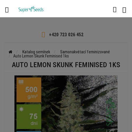

+420 723 026 452
Katalog semínek
Samonakvétací feminizované
Auto Lemon Skunk Feminised 1ks
AUTO LEMON SKUNK FEMINISED 1KS