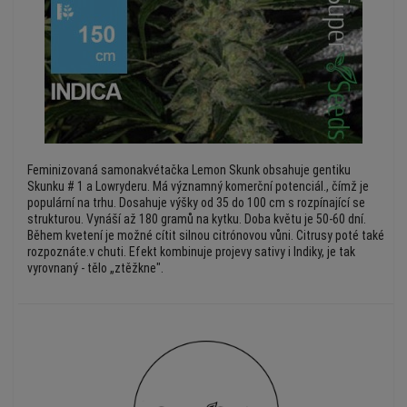
Feminizovaná samonakvétačka Lemon Skunk obsahuje gentiku
Skunku # 1 a Lowryderu. Má významný komerční potenciál., čímž je
populární na trhu. Dosahuje výšky od 35 do 100 cm s rozpínající se
strukturou. Vynáší až 180 gramů na kytku. Doba květu je 50-60 dní.
Během kvetení je možné cítit silnou citrónovou vůni. Citrusy poté také
rozpoznáte.v chuti. Efekt kombinuje projevy sativy i Indiky, je tak
vyrovnaný - tělo „ztěžkne".