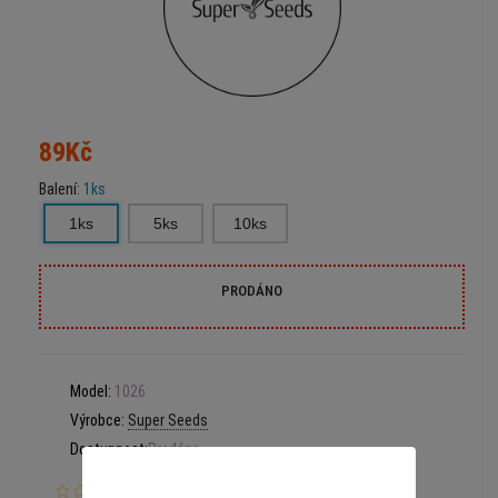
89Kč
Balení:
1ks
1ks
5ks
10ks
PRODÁNO
Model:
1026
Výrobce:
Super Seeds
Dostupnost:
Prodáno