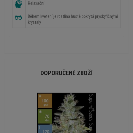
Relaxační
Během kvetení je rostlina hustě pokrytá pryskyřičnými
krystaly
DOPORUČENÉ ZBOŽÍ