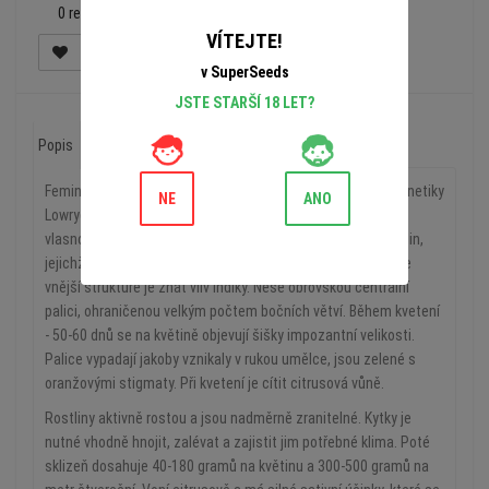
0 recenzí
VÍTEJTE!
v SuperSeeds
JSTE STARŠÍ 18 LET?
Popis
Recenze (0)
Feminozovaná samonakvétačka Lemon Skunk obsahuje genetiky
NE
ANO
Lowryderu a Skunku # 1, jež určují jeho charakteristické
vlasnosti. Má významný komerční potenciál. Struktura rostlin,
jejichž výška se pohybuje okolo 35-100 cm, je rozpínavá - ve
vnější struktuře je znát vliv indiky. Nese obrovskou centrální
palici, ohraničenou velkým počtem bočních větví. Během kvetení
- 50-60 dnů se na květině objevují šišky impozantní velikosti.
Palice vypadají jakoby vznikaly v rukou umělce, jsou zelené s
oranžovými stigmaty. Při kvetení je cítit citrusová vůně.
Rostliny aktivně rostou a jsou nadměrně zranitelné. Kytky je
nutné vhodně hnojit, zalévat a zajistit jim potřebné klima. Poté
sklizeň dosahuje 40-180 gramů na květinu a 300-500 gramů na