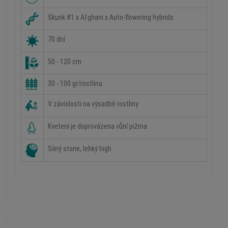
Skunk #1 x Afghani x Auto-flowering hybrids
70 dní
50 - 120 cm
30 - 100 gr/rostlina
V závislosti na výsadbě rostliny
Kvetení je doprovázena vůní pižma
Silný stone, lehký high