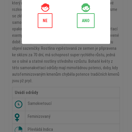
který měl dopad v celosvětovém měřítku a od doby, co poprvé
rozkvetl, se stal rodičem mnoha kříženců Skunku. Pokusili jsme
se zkřížit náš Special Skunk s několika vybranými
NE
ANO
samonakvétacími hybridy. Proces výběru jsme několikrát
opakovali a nakonec se konečně narodil stabilní samonakvétací
exemplář, Auto Special Skunk. Začíná kvést v předem stanovené
době – obvykle tři až pět týdnů poté, co se v růstovém médiu
objeví sazeničky. Rostlina vypěstovaná ze semen je připravena
ke sklizni za 70 dní, má schopnost super rychlého růstu, jedná
se o silné a statné rostliny středního vzrůstu. Bohaté květy z
této samonakvétací odrůdy mají mimořádnou potenci, doby, kdy
autofeminizovaným kmenům chyběla potence tradičních kmenů
jsou již pryč.
Uvádí odrůdy
Samokvetoucí
Feminizovaný
Převládá Indica