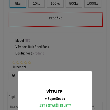
5ks
10ks
100ks
500ks
1000ks
PRODÁNO
Model:
886
Výrobce:
Bulk Seed Bank
Dostupnost:
Prodáno
0 recenzí
VÍTEJTE!
Popis
Recenze (0)
v SuperSeeds
JSTE STARŠÍ 18 LET?
Rozhodně jeden z nejznámějších kmenů v konopné komunitě,