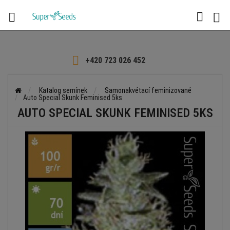

+420 723 026 452
Katalog semínek
Samonakvétací feminizované
Auto Special Skunk Feminised 5ks
AUTO SPECIAL SKUNK FEMINISED 5KS