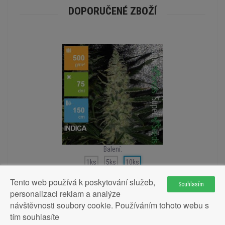
DOPORUČENÉ ZBOŽÍ
Balení:
1ks
5ks
10ks
Tento web používá k poskytování služeb,
Souhlasím
personalizaci reklam a analýze
návštěvnosti soubory cookie. Používáním tohoto webu s
Auto Super Skunk Feminised 10ks
tím souhlasíte
675Kč