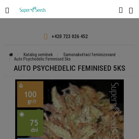

+420 723 026 452
Katalog semínek
Samonakvétací feminizované
Auto Psychedelic Feminised 5ks
AUTO PSYCHEDELIC FEMINISED 5KS