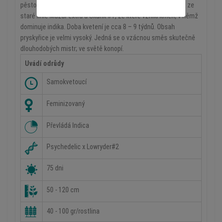
pěstovat ve většině pěstebních prostředí. Byla vyšlechtěna ze
staré linie Mazar extra a Skunk #1, ze které vznikl kmen, v němž
dominuje indika. Doba kvetení je cca 8 – 9 týdnů. Obsah
pryskyřice je velmi vysoký. Jedná se o vzácnou směs skutečně
dlouhodobých mistr; ve světě konopí.
Uvádí odrůdy
Samokvetoucí
Feminizovaný
Převládá Indica
Psychedelic x Lowryder#2
75 dni
50 - 120 cm
40 - 100 gr/rostlina