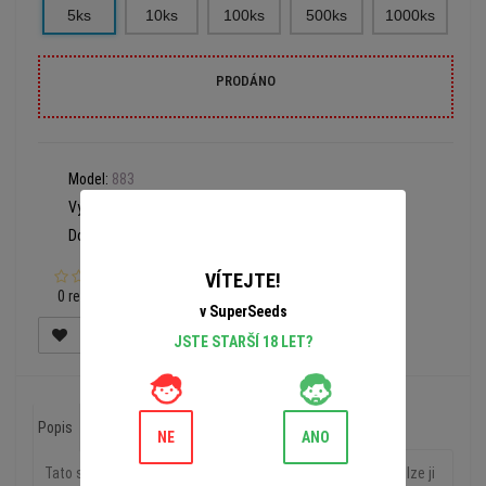
5ks
10ks
100ks
500ks
1000ks
PRODÁNO
Model:
883
Výrobce:
Bulk Seed Bank
Dostupnost:
Prodáno
VÍTEJTE!
0 recenzí
v SuperSeeds
JSTE STARŠÍ 18 LET?
Popis
Recenze (0)
NE
ANO
Tato stará odrůda Skunku je velmi odolná proti nemocem a lze ji