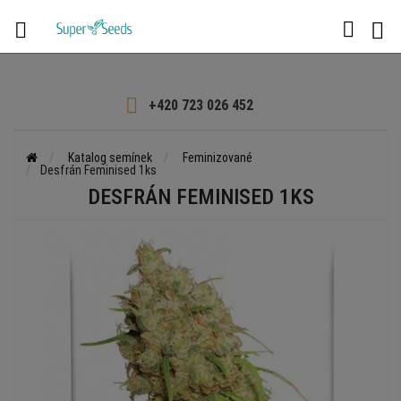

+420 723 026 452
Katalog semínek
Feminizované
Desfrán Feminised 1ks
DESFRÁN FEMINISED 1KS