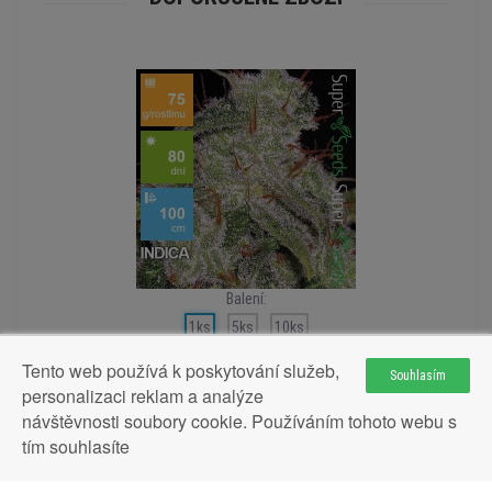
Balení:
1ks
5ks
10ks
Tento web používá k poskytování služeb,
Souhlasím
personalizaci reklam a analýze
návštěvnosti soubory cookie. Používáním tohoto webu s
Auto Northern Light Feminised 1ks
tím souhlasíte
89Kč