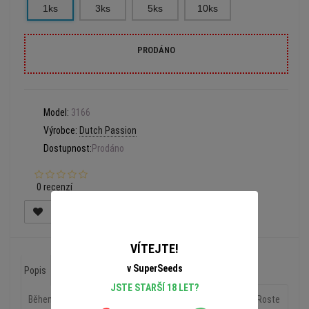
1ks
3ks
5ks
10ks
PRODÁNO
Model:
3166
Výrobce:
Dutch Passion
Dostupnost:
Prodáno
0 recenzí
VÍTEJTE!
v SuperSeeds
Popis
Recenze (0)
JSTE STARŠÍ 18 LET?
Během vegetativního růstu potřebuje Desfrán málo výživy. Roste